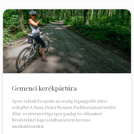
Gemenci kerékpártúra
Gyere velünk bicajozni az ország legnagyobb ártéri
erdejébe! A Duna-Dráva Nemzeti Parkhoz tartozó terület
állat- és növényvilága igen gazdag és változatos!
Részletekkel kapcsolatban kérem keresse
munkatársainkat.