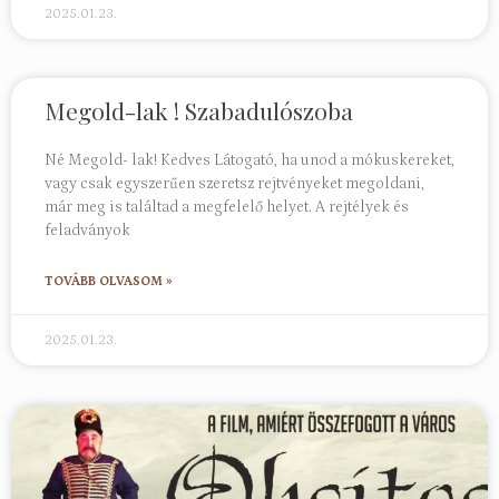
2025.01.23.
Megold-lak ! Szabadulószoba
Né Megold- lak! Kedves Látogató, ha unod a mókuskereket,
vagy csak egyszerűen szeretsz rejtvényeket megoldani,
már meg is találtad a megfelelő helyet. A rejtélyek és
feladványok
TOVÁBB OLVASOM »
2025.01.23.