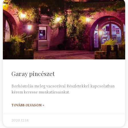
Garay pincészet
Borkóstolás meleg vacsorával Részletekkel kapcsolatban
kérem keresse munkatársainkat.
TOVÁBB OLVASOM »
2020.12.14.