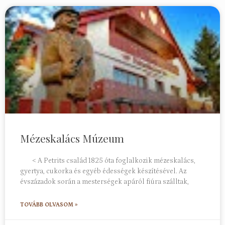
Mézeskalács Múzeum
< A Petrits család 1825 óta foglalkozik mézeskalács,
gyertya, cukorka és egyéb édességek készítésével. Az
évszázadok során a mesterségek apáról fiúra szálltak,
TOVÁBB OLVASOM »