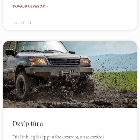
TOVÁBB OLVASOM »
2020.12.14.
Dzsip túra
Túráink legfőképpen Szekszárdot, a szekszárdi