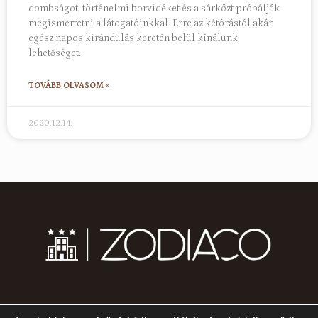
dombságot, történelmi borvidéket és a sárközt próbálják
megismertetni a látogatóinkkal. Erre az kétórástól akár
egész napos kirándulás keretén belül kínálunk
lehetőséget.
TOVÁBB OLVASOM »
2020.12.14.