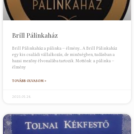
Brill Pálinkaház
Brill Pálinkaház a pálinka – élmény… A Brill Pálinkaház
egy kis családi vállalkozás, de minőségben, tudásban a
hazai mezőny élvonalába tartozik. Mottónk: a pálinka –
élmény
TOVÁBB OLVASOM »
2025.01.24.