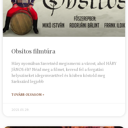
Obsitos filmtúra
Háry nyomában Szeretnéd megismerni a várost, ahol HÁRY
JÁNOS élt? Nézd meg a filmet, keresd fel a forgatási
helyszíneket idegenvezetővel és közben kóstold meg
Szekszárd legjobb
TOVÁBB OLVASOM »
2021.01.29.