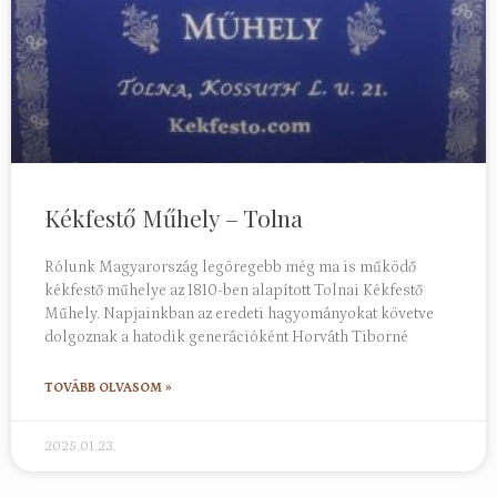
Kékfestő Műhely – Tolna
Rólunk Magyarország legöregebb még ma is működő
kékfestő műhelye az 1810-ben alapított Tolnai Kékfestő
Műhely. Napjainkban az eredeti hagyományokat követve
dolgoznak a hatodik generációként Horváth Tiborné
TOVÁBB OLVASOM »
2025.01.23.